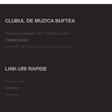
CLUBUL DE MUZICA BUFTEA
Strada 23 August, Nr. 75 Buftea, Ilfov
0742533529
inscrieri @ clubuldemuzicabuftea.ro
LINK-URI RAPIDE
Despre noi
Galerie
Contact