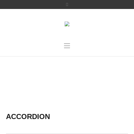
TOGGLES & ACCORDIONS
Home
/
Toggles & Accordions
ACCORDION