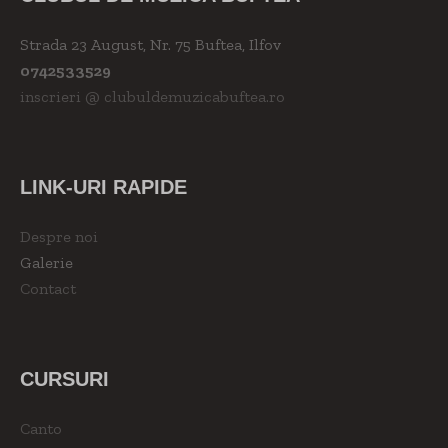
Strada 23 August, Nr. 75 Buftea, Ilfov
0742533529
inscrieri @ clubuldemuzicabuftea.ro
LINK-URI RAPIDE
Despre noi
Galerie
Contact
CURSURI
Canto